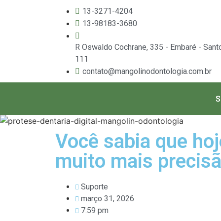
13-3271-4204
13-98183-3680
R Oswaldo Cochrane, 335 - Embaré - Sant
111
contato@mangolinodontologia.com.br
S
Você sabia que hoj
muito mais precisã
Suporte
março 31, 2026
7:59 pm