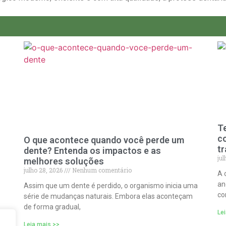
T
co
O que acontece quando você perde um
t
dente? Entenda os impactos e as
jul
melhores soluções
julho 28, 2026
Nenhum comentário
A 
an
Assim que um dente é perdido, o organismo inicia uma
co
série de mudanças naturais. Embora elas aconteçam
de forma gradual,
Le
Leia mais >>