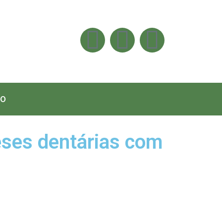
O
teses dentárias com