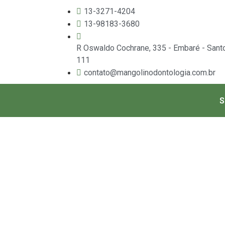
13-3271-4204
13-98183-3680
R Oswaldo Cochrane, 335 - Embaré - Sant
111
contato@mangolinodontologia.com.br
S